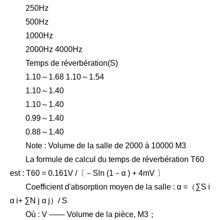
250Hz
500Hz
1000Hz
2000Hz 4000Hz
Temps de réverbération(S)
1.10～1.68 1.10～1.54
1.10～1.40
1.10～1.40
0.99～1.40
0.88～1.40
Note : Volume de la salle de 2000 à 10000 M3
La formule de calcul du temps de réverbération T60
est : T60 = 0.161V /〔－Sln (1－α ) + 4mV 〕
Coefficient d'absorption moyen de la salle : α =（∑S i
α i+ ∑N j α j）/ S
Où : V —— Volume de la pièce, M3；