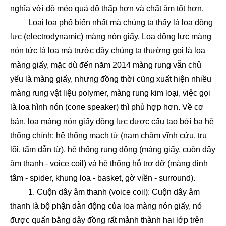
nghĩa với độ méo quá độ thấp hơn và chất âm tốt hơn.
Loại loa phổ biến nhất mà chúng ta thấy là loa động
lực (electrodynamic) màng nón giấy. Loa động lực màng
nón tức là loa mà trước đây chúng ta thường gọi là loa
màng giấy, mặc dù đến năm 2014 màng rung vẫn chủ
yếu là màng giấy, nhưng đồng thời cũng xuất hiện nhiều
màng rung vật liệu polymer, màng rung kim loại, việc gọi
là loa hình nón (cone speaker) thì phù hợp hơn. Về cơ
bản, loa màng nón giấy động lực được cấu tạo bởi ba hệ
thống chính: hệ thống mạch từ (nam châm vĩnh cửu, trụ
lõi, tấm dẫn từ), hệ thống rung động (màng giấy, cuộn dây
âm thanh - voice coil) và hệ thống hỗ trợ đỡ (màng định
tâm - spider, khung loa - basket, gờ viền - surround).
1. Cuộn dây âm thanh (voice coil): Cuộn dây âm
thanh là bộ phận dẫn động của loa màng nón giấy, nó
được quấn bằng dây đồng rất mảnh thành hai lớp trên