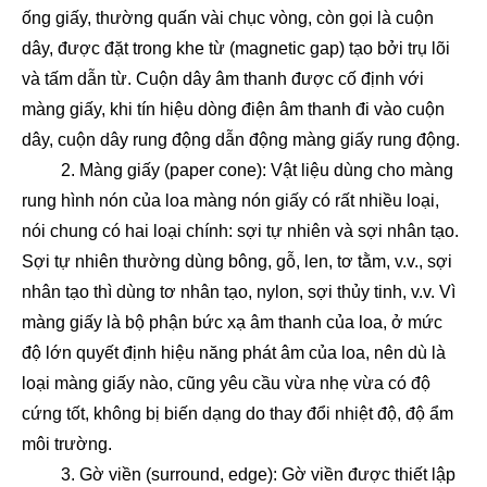
ống giấy, thường quấn vài chục vòng, còn gọi là cuộn
dây, được đặt trong khe từ (magnetic gap) tạo bởi trụ lõi
và tấm dẫn từ. Cuộn dây âm thanh được cố định với
màng giấy, khi tín hiệu dòng điện âm thanh đi vào cuộn
dây, cuộn dây rung động dẫn động màng giấy rung động.
2. Màng giấy (paper cone): Vật liệu dùng cho màng
rung hình nón của loa màng nón giấy có rất nhiều loại,
nói chung có hai loại chính: sợi tự nhiên và sợi nhân tạo.
Sợi tự nhiên thường dùng bông, gỗ, len, tơ tằm, v.v., sợi
nhân tạo thì dùng tơ nhân tạo, nylon, sợi thủy tinh, v.v. Vì
màng giấy là bộ phận bức xạ âm thanh của loa, ở mức
độ lớn quyết định hiệu năng phát âm của loa, nên dù là
loại màng giấy nào, cũng yêu cầu vừa nhẹ vừa có độ
cứng tốt, không bị biến dạng do thay đổi nhiệt độ, độ ẩm
môi trường.
3. Gờ viền (surround, edge): Gờ viền được thiết lập