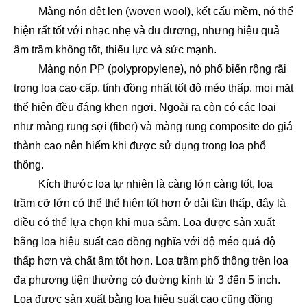
Màng nón dệt len (woven wool), kết cấu mềm, nó thể
hiện rất tốt với nhạc nhẹ và du dương, nhưng hiệu quả
âm trầm không tốt, thiếu lực và sức mạnh.
Màng nón PP (polypropylene), nó phổ biến rộng rãi
trong loa cao cấp, tính đồng nhất tốt độ méo thấp, mọi mặt
thể hiện đều đáng khen ngợi. Ngoài ra còn có các loại
như màng rung sợi (fiber) và màng rung composite do giá
thành cao nên hiếm khi được sử dụng trong loa phổ
thông.
Kích thước loa tự nhiên là càng lớn càng tốt, loa
trầm cỡ lớn có thể thể hiện tốt hơn ở dải tần thấp, đây là
điều có thể lựa chọn khi mua sắm. Loa được sản xuất
bằng loa hiệu suất cao đồng nghĩa với độ méo quá độ
thấp hơn và chất âm tốt hơn. Loa trầm phổ thông trên loa
đa phương tiện thường có đường kính từ 3 đến 5 inch.
Loa được sản xuất bằng loa hiệu suất cao cũng đồng