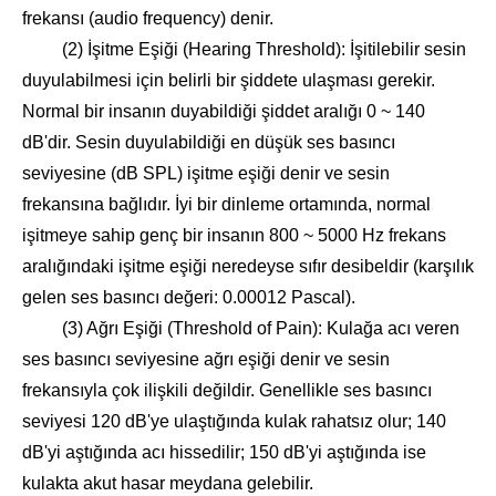
frekansı (audio frequency) denir.
(2) İşitme Eşiği (Hearing Threshold): İşitilebilir sesin
duyulabilmesi için belirli bir şiddete ulaşması gerekir.
Normal bir insanın duyabildiği şiddet aralığı 0 ~ 140
dB'dir. Sesin duyulabildiği en düşük ses basıncı
seviyesine (dB SPL) işitme eşiği denir ve sesin
frekansına bağlıdır. İyi bir dinleme ortamında, normal
işitmeye sahip genç bir insanın 800 ~ 5000 Hz frekans
aralığındaki işitme eşiği neredeyse sıfır desibeldir (karşılık
gelen ses basıncı değeri: 0.00012 Pascal).
(3) Ağrı Eşiği (Threshold of Pain): Kulağa acı veren
ses basıncı seviyesine ağrı eşiği denir ve sesin
frekansıyla çok ilişkili değildir. Genellikle ses basıncı
seviyesi 120 dB'ye ulaştığında kulak rahatsız olur; 140
dB'yi aştığında acı hissedilir; 150 dB'yi aştığında ise
kulakta akut hasar meydana gelebilir.