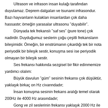
Ultrason ve infrason insan kulağı tarafından
duyulamaz. Deprem dalgaları ve tsunami infrasondur.
Bazı hayvanların kulakları insanlardan çok daha
hassastır; örneğin yarasalar ultrasonu "duyabilir".
Dünyada tek frekanslı "saf ses" (pure tone) çok
nadirdir. Duyduğumuz seslerin çoğu çeşitli frekansların
bileşimidir. Örneğin, bir enstrümanın çıkardığı tek bir nota
periyodik bir bileşik sestir, konuşma sesi ise periyodik
olmayan bir bileşik sestir.
Ses frekansı hakkında sezgisel bir fikir edinmemize
yardımcı olalım:
Büyük davulun "güm" sesinin frekansı çok düşüktür,
yaklaşık birkaç on Hz civarındadır;
İnsan konuşma sesinin frekans aralığı temel olarak
200Hz ile 4000 Hz arasındadır;
Gong ve zil seslerinin frekansı yaklaşık 2000 Hz ile