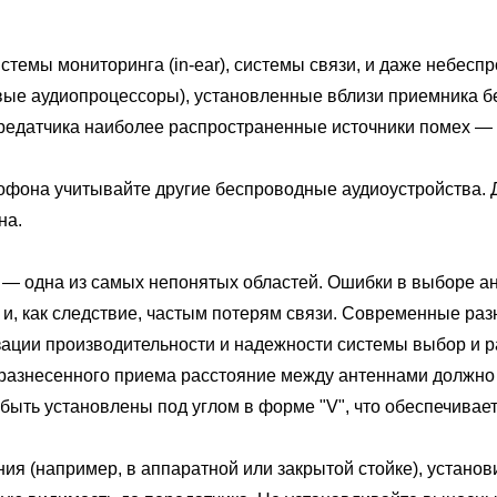
мы мониторинга (in-ear), системы связи, и даже небеспро
ые аудиопроцессоры), установленные вблизи приемника бе
ередатчика наиболее распространенные источники помех —
на учитывайте другие беспроводные аудиоустройства. Д
на.
на из самых непонятых областей. Ошибки в выборе анте
и, как следствие, частым потерям связи. Современные раз
изации производительности и надежности системы выбор и
несенного приема расстояние между антеннами должно со
быть установлены под углом в форме "V", что обеспечива
 (например, в аппаратной или закрытой стойке), устано