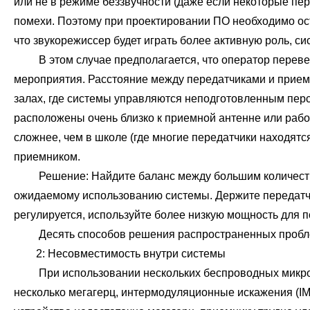
или не в режиме беззвучности (даже если некоторые пе
помехи. Поэтому при проектировании ПО необходимо ос
что звукорежиссер будет играть более активную роль, с
В этом случае предполагается, что оператор переведе
мероприятия. Расстояние между передатчиками и прием
залах, где системы управляются неподготовленным перс
расположены очень близко к приемной антенне или рабо
сложнее, чем в школе (где многие передатчики находятс
приемником.
Решение: Найдите баланс между большим количеством 
ожидаемому использованию системы. Держите передатчи
регулируется, используйте более низкую мощность для
Десять способов решения распространенных пробл
2: Несовместимость внутри системы
При использовании нескольких беспроводных микрофон
несколько мегагерц, интермодуляционные искажения (I