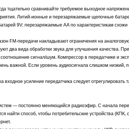
 тщательно сравнивайте требуемое выходное напряжение
приятия. Литий-ионные и перезаряжаемые щелочные батаре
я батарей 9V; перезаряжаемые AA по характеристикам схожи
 FM-передачи накладывают ограничения на аналоговую бе
т два вида обработки звука для улучшения качества. Пре
соотношение сигнал/шум. Компрессор в передатчике и эк
очень важной. Если уровень аудиосигнала слишком низкий
ходное усиление передатчика следует отрегулировать так
тем — постоянно меняющийся радиоэфир. С начала перех
ся найти способ, чтобы потребительские устройства (КПК,
рнет.