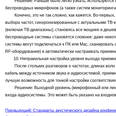
Решение: Раньше было легко узнать, используются ли 
беспроводных микрофонов (а также систем мониторинга,
Конечно, это не так сложно, как кажется. Во-первых,
выбора частот, синхронизированные с актуальными ТВ-к
(включая ТВ-диапазоны), становясь все мощнее и дешевл
беспроводные системы становятся сложнее: даже некот
системы могут подключаться к ПК или Mac, сканировать 
RF-оборудования) и автоматически настраивать приемни
10: Неправильная настройка уровня выхода приемн
После стольких разговоров о частотах, длинах волн и
кабель между источником звука и аудиосистемой, прием
лучшую возможность для тонкой настройки соответстви
Решение: Выходной уровень (микрофонный или линейн
входа аудиосистемы. Это может быть указано на входно
Предыдущий: Стандарты акустического дизайна конфер