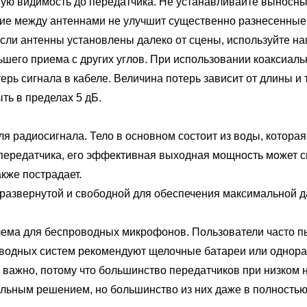
мую видимость до передатчика. Не устанавливайте выносны
ние между антеннами не улучшит существенно разнесенные 
Если антенны установлены далеко от сцены, используйте н
ьшего приема с других углов. При использовании коаксиаль
рь сигнала в кабеле. Величина потерь зависит от длины и
ть в пределах 5 дБ.
адиосигнала. Тело в основном состоит из воды, которая 
передатчика, его эффективная выходная мощность может сн
акже пострадает.
вернутой и свободной для обеспечения максимальной да
 для беспроводных микрофонов. Пользователи часто пыта
водных систем рекомендуют щелочные батареи или однораз
ь важно, потому что большинство передатчиков при низко
льным решением, но большинство из них даже в полность