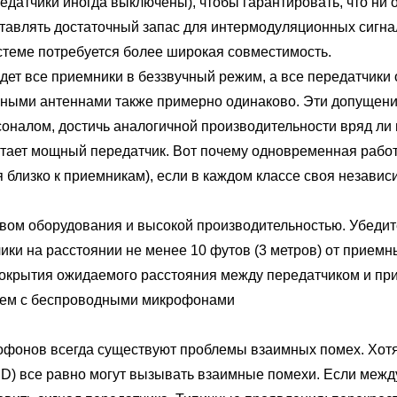
редатчики иногда выключены), чтобы гарантировать, что н
тавлять достаточный запас для интермодуляционных сигна
истеме потребуется более широкая совместимость.
т все приемники в беззвучный режим, а все передатчики 
ными антеннами также примерно одинаково. Эти допущени
оналом, достичь аналогичной производительности вряд ли 
тает мощный передатчик. Вот почему одновременная работ
я близко к приемникам), если в каждом классе своя незави
оборудования и высокой производительностью. Убедитесь
ки на расстоянии не менее 10 футов (3 метров) от приемн
 покрытия ожидаемого расстояния между передатчиком и пр
ем с беспроводными микрофонами
ов всегда существуют проблемы взаимных помех. Хотя к
MD) все равно могут вызывать взаимные помехи. Если меж