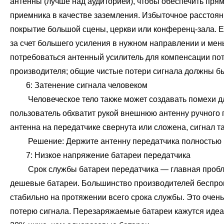
антенны (лучше над аудиторией), чтобы обеспечить пря
приемника в качестве заземления. Избыточное расстоя
покрытие большой сцены, церкви или конференц-зала. 
за счет большего усиления в нужном направлении и мен
потребоваться антенный усилитель для компенсации поте
производителя; общие чистые потери сигнала должны бы
6: Затенение сигнала человеком
Человеческое тело также может создавать помехи для р
пользователь обхватит рукой внешнюю антенну ручного 
антенна на передатчике свернута или сложена, сигнал т
Решение: Держите антенну передатчика полностью раз
7: Низкое напряжение батареи передатчика
Срок службы батареи передатчика — главная проблема
дешевые батареи. Большинство производителей беспро
стабильно на протяжении всего срока службы. Это очен
потерю сигнала. Перезаряжаемые батареи кажутся идеа