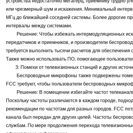
устройства недостаточно мегагерц, приемнику трудно у
или чрезмерный шум и искажения. Минимальный интерва
МГц до ближайшей соседней системы. Более дорогие пр
интервалы между системами.
Решение: Чтобы избежать интермодуляционных искажен
передатчиков и приемников, и производители беспрово
требуется выполнить тысячи расчетов для обеспечения 
Также можно использовать ПО, помогающее пользовател
3: Помехи от телевизионных станций и других источ
Беспроводные микрофоны также подвержены помехам о
FCC требуют, чтобы пользователи беспроводных микроф
Решение: В помещении избегайте частот телеканалов в 
Поскольку частоты различаются в каждом городе, подх
рекомендации по частотам для разных городов. FCC пот
канала был передан для других целей. Частоты беспро
службам. По мере продолжения перехода телевизионные