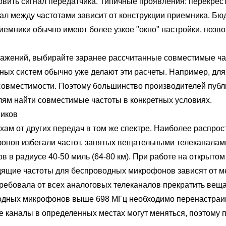
ловить сигнал передатчика. Типичные проявления: перекре
л между частотами зависит от конструкции приемника. Бю
иемники обычно имеют более узкое "окно" настройки, поз
ий, выбирайте заранее рассчитанные совместимые часто
дных систем обычно уже делают эти расчеты. Например, дл
совместимости. Поэтому большинство производителей публи
ям найти совместимые частоты в конкретных условиях.
ников
т других передач в том же спектре. Наиболее распрост
онов избегали частот, занятых вещательными телеканалами
радиусе 40-50 миль (64-80 км). При работе на открытом в
одящие частоты для беспроводных микрофонов зависят от 
ребовала от всех аналоговых телеканалов прекратить веща
водных микрофонов выше 698 МГц необходимо перенастраив
 каналы в определенных местах могут меняться, поэтому 