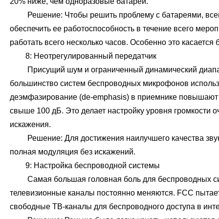
20% ниже, чем одноразовые батареи.
Решение: Чтобы решить проблему с батареями, всегда
обеспечить ее работоспособность в течение всего меро
работать всего несколько часов. Особенно это касаетс
8: Неотрегулированный передатчик
Присущий шум и ограниченный динамический диапазон
большинство систем беспроводных микрофонов использую
деэмфазирование (de-emphasis) в приемнике повышают 
свыше 100 дБ. Это делает настройку уровня громкости 
искажения.
Решение: Для достижения наилучшего качества звука в
полная модуляция без искажений.
9: Настройка беспроводной системы
Самая большая головная боль для беспроводных сис
телевизионные каналы постоянно меняются. FCC пытает
свободные ТВ-каналы для беспроводного доступа в инте