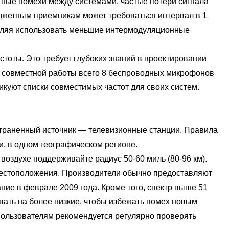
стные помехи между системами, частые потери сигнала
джетным приемникам может требоваться интервал в 1
воляя использовать меньшие интермодуляционные
ты. Это требует глубоких знаний в проектировании
я совместной работы всего 8 беспроводных микрофонов
куют списки совместимых частот для своих систем.
раненный источник — телевизионные станции. Правила
, в одном географическом регионе.
оздухе поддерживайте радиус 50-60 миль (80-96 км).
местоположения. Производители обычно предоставляют
ние в феврале 2009 года. Кроме того, спектр выше 51
ать на более низкие, чтобы избежать помех новым
пользователям рекомендуется регулярно проверять