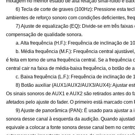
mixagem no melhor estado de alta relação sinal-ruído e baix
6) Tecla de corte de graves (100Hz): Pressione esta tecla
ambientes de reforço sonoro com condições deficientes, fre
7) Ajuste de equalização (EQ): Divide-se em três faixas de 
compensação de qualidade sonora.
a. Alta frequência (H.F.): Frequência de inclinação de 1
b. Média frequência (M.F.): Frequência central ajustável
é feita em torno de uma frequência central. Se a frequência
central cair na faixa de média-baixa frequência, o botão d
c. Baixa frequência (L.F.): Frequência de inclinação de 
8) Botão auxiliar (AUX1/AUX2/AUX3/AUX4): Ajustar estes b
Os sinais sonoros de AUX1 e AUX2 são retirados antes do fa
afetados pelo ajuste do fader. O primeiro está marcado com 
9) Ajuste de panorâmica (PAN): É usado para ajustar a ima
sonora desse canal à esquerda da audição. Quando ajustado p
equivale a colocar a fonte sonora desse canal bem no centro