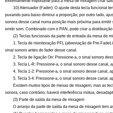
extremamente importante para a mesa de mixagem criar saíd
10) Atenuador (Fader): O ajuste desta tecla funcional tem
puxando para baixo diminui a proporção; por outro lado, ajus
sonora desse canal numa posição mais próxima para emitir s
emitir som. Combinado com o PAN, pode criar a distribuição
(2) Teclas funcionais da parte de entrada da mesa de 
1. Tecla de monitoração PFL (abreviação de Pre-FadeListe
sinal sonoro antes do fader desse canal.
2. Tecla de ligação On: Pressione-a, o sinal sonoro dess
3. Tecla L-R: Pressione-a, o sinal sonoro desse canal, ap
4. Tecla 1-2: Pressione-a, o sinal sonoro desse canal, ap
5. Tecla 3-4: Pressione-a, o sinal sonoro desse canal, ap
Existem muitos tipos de mesas de mixagem, mas as teclas
sonora, caso contrário, haverá interferência mútua, desada
(3) Parte de saída da mesa de mixagem
O arranjo da parte de saída da mesa de mixagem tem as 