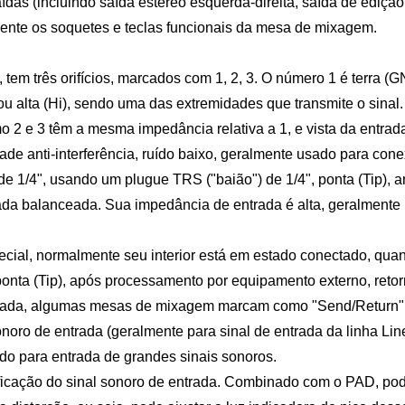
aídas (incluindo saída estéreo esquerda-direita, saída de ediçã
emente os soquetes e teclas funcionais da mesa de mixagem.
 três orifícios, marcados com 1, 2, 3. O número 1 é terra (
ou alta (Hi), sendo uma das extremidades que transmite o sinal.
o 2 e 3 têm a mesma impedância relativa a 1, e vista da entrad
de anti-interferência, ruído baixo, geralmente usado para cone
 1/4", usando um plugue TRS ("baião") de 1/4", ponta (Tip), a
a balanceada. Sua impedância de entrada é alta, geralmente 
l, normalmente seu interior está em estado conectado, quando
 ponta (Tip), após processamento por equipamento externo, reto
rada, algumas mesas de mixagem marcam como "Send/Return" o
noro de entrada (geralmente para sinal de entrada da linha Li
o para entrada de grandes sinais sonoros.
icação do sinal sonoro de entrada. Combinado com o PAD, pode