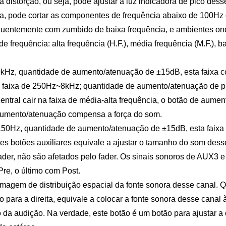
a distorção, ou seja, pode ajustar a luz indicadora de pico des
, pode cortar as componentes de frequência abaixo de 100Hz d
quentemente com zumbido de baixa frequência, e ambientes onde
frequência: alta frequência (H.F.), média frequência (M.F.), ba
0kHz, quantidade de aumento/atenuação de ±15dB, esta faixa c
, faixa de 250Hz~8kHz; quantidade de aumento/atenuação de pi
 central cair na faixa de média-alta frequência, o botão de aum
e aumento/atenuação compensa a força do som.
150Hz, quantidade de aumento/atenuação de ±15dB, esta faixa 
otões auxiliares equivale a ajustar o tamanho do som desse 
der, não são afetados pelo fader. Os sinais sonoros de AUX3 e
Pre, o último com Post.
gem de distribuição espacial da fonte sonora desse canal. Qu
ara a direita, equivale a colocar a fonte sonora desse canal à
 da audição. Na verdade, este botão é um botão para ajustar a d