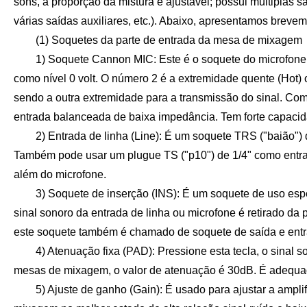
sons, a proporção da mistura é ajustável; possui múltiplas s
várias saídas auxiliares, etc.). Abaixo, apresentamos brev
(1) Soquetes da parte de entrada da mesa de mixagem
1) Soquete Cannon MIC: Este é o soquete do microfone, tem
como nível 0 volt. O número 2 é a extremidade quente (Hot) 
sendo a outra extremidade para a transmissão do sinal. Com
entrada balanceada de baixa impedância. Tem forte capacida
2) Entrada de linha (Line): É um soquete TRS ("baião") de
Também pode usar um plugue TS ("p10") de 1/4" como entrad
além do microfone.
3) Soquete de inserção (INS): É um soquete de uso especia
sinal sonoro da entrada de linha ou microfone é retirado da
este soquete também é chamado de soquete de saída e ent
4) Atenuação fixa (PAD): Pressione esta tecla, o sinal so
mesas de mixagem, o valor de atenuação é 30dB. É adequad
5) Ajuste de ganho (Gain): É usado para ajustar a amplif