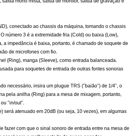
o, saída mono mista, saída de monitor, saída de gravação e
GND), conectado ao chassis da máquina, tomando o chassis
 O número 3 é a extremidade fria (Cold) ou baixa (Low),
a, a impedância é baixa, portanto, é chamado de soquete de
xão de microfones com fio.
nel (Ring), manga (Sleeve), como entrada balanceada.
usada para soquetes de entrada de outras fontes sonoras
 necessário, insira um plugue TRS ("baião") de 1/4", o
rna pela anilha (Ring) para a mesa de mixagem, portanto,
u "in/out".
ne) será atenuado em 20dB (ou seja, 10 vezes), em algumas
 fazer com que o sinal sonoro de entrada entre na mesa de