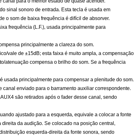
se canal para o melhor estado de quase acender.
o sinal sonoro de entrada. Esta tecla é usada em
 o som de baixa frequência é difícil de absorver.
ixa frequência (L.F.), usada principalmente para
ompensa principalmente a clareza do som.
co/vale de ±15dB; esta faixa é muito ampla, a compensação
ento/atenuação compensa o brilho do som. Se a frequência
é usada principalmente para compensar a plenitude do som.
canal enviado para o barramento auxiliar correspondente.
 AUX4 são retirados após o fader desse canal, sendo
ando ajustado para a esquerda, equivale a colocar a fonte
 direita da audição. Se colocado na posição central,
istribuição esquerda-direita da fonte sonora, sendo