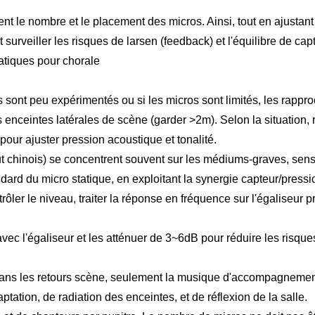
 le nombre et le placement des micros. Ainsi, tout en ajustant
 surveiller les risques de larsen (feedback) et l'équilibre de cap
atiques pour chorale
sont peu expérimentés ou si les micros sont limités, les rappro
eintes latérales de scène (garder >2m). Selon la situation, r
our ajuster pression acoustique et tonalité.
t chinois) se concentrent souvent sur les médiums-graves, sens
tandard du micro statique, en exploitant la synergie capteur/pres
r le niveau, traiter la réponse en fréquence sur l'égaliseur pr
 l'égaliseur et les atténuer de 3~6dB pour réduire les risques.
s les retours scène, seulement la musique d'accompagnement, po
ation, de radiation des enceintes, et de réflexion de la salle.