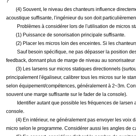
?
(4) Souvent, le niveau des chanteurs influence directement
acoustique suffisante, l'ingénieur du son doit particulièrement
Problèmes à considérer lors de l'utilisation de micros st
(1) Puissance de sonorisation principale suffisante.
(2) Placer les micros loin des enceintes. Si les chanteurs 
Sauf besoin spécifique, ne pas dépasser la position des enc
feedback, donnant plus de marge de niveau au sonorisateur p
(3) Les larsens sur micros statiques directionnels (surtou
principalement l'égaliseur, calibrer tous les micros sur le s
selon équipement/compétences, généralement à 2~3m. Contrôle
souvent une marge suffisante sur le fader de la console).
Identifier autant que possible les fréquences de larsen avec
console.
(4) En intérieur, ne généralement pas envoyer les voix dan
micro selon le programme. Considérer aussi les angles de capt