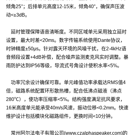
倾角25°；后排单元高度12-15米，倾角40°，确保声压波
动<±3dB。
延时管理保障语音清晰度。不同区域单元采用独立延时
设置，最大时差<20ms。数字传输系统使用Dante协议，
时钟精度±50μs。针对露天环境的风噪干扰，在2-4kHz语
音频段设置+4dB补偿，配合噪声监测麦克风实时调整。暴
雨防护达到IP56等级，导流式号角设计使积水率<5%。
功率冗余设计确保可靠。单元峰值功率承载达RMS值4
倍，磁路系统配置环形散热槽，配合低沸点磁液（沸点
280℃），使功率压缩率<5%。结构强度满足抗风要求，
16米高度单元能承受40m/s风速，振动位移<0.2mm。快速
维护设计包括模块化磁路组件，更换时间<10分钟。
常州阿尔法电子有限公司(www.czalphaspeaker.com)的