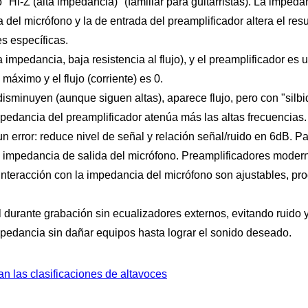
Z (alta impedancia)" (familiar para guitarristas). La impedanc
 del micrófono y la de entrada del preamplificador altera el resul
s específicas.
dancia, baja resistencia al flujo), y el preamplificador es un
máximo y el flujo (corriente) es 0.
sminuyen (aunque siguen altas), aparece flujo, pero con "silbido
mpedancia del preamplificador atenúa más las altas frecuencias.
error: reduce nivel de señal y relación señal/ruido en 6dB. P
a impedancia de salida del micrófono. Preamplificadores moder
 interacción con la impedancia del micrófono son ajustables, p
urante grabación sin ecualizadores externos, evitando ruido y
mpedancia sin dañar equipos hasta lograr el sonido deseado.
an las clasificaciones de altavoces