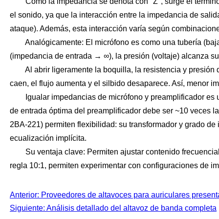
Como la impedancia se denota con "Z", surge el término "Hi-
el sonido, ya que la interacción entre la impedancia de salida
ataque). Además, esta interacción varía según combinacione
Analógicamente: El micrófono es como una tubería (baja impe
(impedancia de entrada → ∞), la presión (voltaje) alcanza su 
Al abrir ligeramente la boquilla, la resistencia y presión di
caen, el flujo aumenta y el silbido desaparece. Así, menor i
Igualar impedancias de micrófono y preamplificador es un 
de entrada óptima del preamplificador debe ser ~10 veces l
2BA-221) permiten flexibilidad: su transformador y grado de
ecualización implícita.
Su ventaja clave: Permiten ajustar contenido frecuencial d
regla 10:1, permiten experimentar con configuraciones de i
Anterior: Proveedores de altavoces para auriculares present
Siguiente: Análisis detallado del altavoz de banda completa