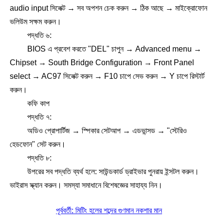
audio input সিলেক্ট → সব অপশন চেক করুন → ঠিক আছে → মাইক্রোফোন
ভলিউম সক্ষম করুন।
পদ্ধতি ৬:
BIOS এ প্রবেশ করতে "DEL" চাপুন → Advanced menu →
Chipset → South Bridge Configuration → Front Panel
select → AC97 সিলেক্ট করুন → F10 চাপে সেভ করুন → Y চাপে রিস্টার্ট
করুন।
কফি কাপ
পদ্ধতি ৭:
অডিও প্রোপার্টিজ → স্পিকার সেটআপ → এডভান্সড → "স্টেরিও
হেডফোন" সেট করুন।
পদ্ধতি ৮:
উপরের সব পদ্ধতি ব্যর্থ হলে: সাউন্ডকার্ড ড্রাইভার পুনরায় ইন্সটল করুন।
ভাইরাস স্ক্যান করুন। সমস্যা সমাধানে বিশেষজ্ঞের সাহায্য নিন।
পূর্ববর্তী: মিটিং হলের শব্দের গুণমান নকশার মান