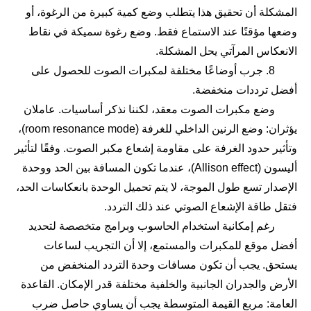
المشكلة أن تحقيق هذا يتطلب وضع كمية كبيرة من الرغوة، أو
وضعها مؤقتًا عند الاستماع فقط. وضع رغوة سميكة في نقاط
الانعكاس المرآتي يحل المشكلة.
8. جرب أوضاعًا مختلفة لمكبرات الصوت للحصول على
أفضل ترددات منخفضة.
وضع مكبرات الصوت معقد، لكننا نذكر أساسيات. عاملان
يؤثران: وضع الرنين الداخلي للغرفة (room resonance mode)،
وتأثير حدود الغرفة على مقاومة إشعاع مكبر الصوت. وفقًا لتأثير
أليسون (Allison effect)، عندما تكون المسافة بين الحد ووحدة
الإصدار تسع طول الموجة، لا يتم تحميل الوحدة بانعكاسات الحد،
فتقل طاقة الإشعاع الصوتي عند ذلك التردد.
رغم إمكانية استخدام الحاسوب وبرامج متخصصة لتحديد
أفضل موقع للمكبرات والمستمع، إلا أن التجريب لساعات
يستحق. يجب أن تكون مسافات وحدة التردد المنخفض من
الأرض والجدران الجانبية والخلفية مختلفة قدر الإمكان. القاعدة
العامة: مربع القيمة المتوسطة يجب أن يساوي حاصل ضرب