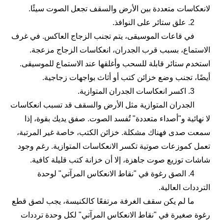
لانعكاسات متعددة بين الأرض والسقف تجعل الصوت سيئًا.
2. علق ستائر على النوافذ.
في قاعات الموسيقى، يتم تجنب الزجاج العاكس. في غرف
الاستماع، بسبب قرب الجدران، انعكاسات الزجاج مزعجة.
استخدم ستائر قابلة للسحب وأغلقها عند الاستماع للموسيقى.
أيضًا، تجنب وضع خزائن كتب أو أثاث بواجهات زجاجية.
3. اكسر انعكاسات الجدران المتوازية.
الجدران المتوازية مثل الأرض والسقف قد تسبب انعكاسات
لا نهائية و"أصداء متعددة" تُفسد الصوت. صفق يديك بقوة، إذا
سمعت صدى فهناك مشكلة. خزائن الكتب، خاصة غير المرتبة،
تعمل كموزعات صوتية تكسر الانعكاسات المتوازية. رغم وجود
شاشات توزيع صوت جاهزة، إلا أن خزانة كتب قليلة كافية.
4. الصق رغوة في "نقاط الانعكاس المرآتي" لوحدة
الترددات العالية.
ما لم يكن سقف الغرفة مرتفعًا كالكنيسة، يجب لصق قطع
رغوة صغيرة في "نقاط الانعكاس المرآتي" لكل وحدة ترددات