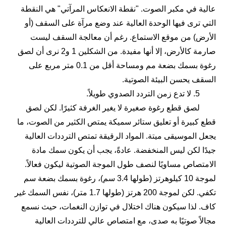
عالية في مكبر الصوت. "نقطة الانعكاس المرآتي" هي النقطة
التي ترى فيها الوحدة العالية عند وضع مرآة على السقف (أو
الأرض) من موقع الاستماع. رغم أن معالجة السقف ليست
صارمة كالأرض، إلا أنها مفيدة. من الشكلين 1 و2 نرى أن لصق
رغوة بسمك بضعة مم ومساحة أقل من 0.1 متر مربع على
السقف يحسن البيئة الصوتية.
5. لا تدع زمن التردد الصدوي طويلاً.
لصق قطع رغوة صغيرة لا يغير الغرفة كثيرًا. لكن لصق
قطع كبيرة أو تعليق ستائر سميكة يمتص الكثير من الصوت، ما
يجعل الموسيقى ميتة. المواد الرقيقة تمتص الترددات العالية
جيدًا لكن ليس المنخفضة. عادةً، يجب أن يكون سمك مادة
الامتصاص مساويًا لنصف طول الموجة الصوتية ليكون فعالاً.
لموجة 10 كيلوهرتز (طولها 3.4 سم)، رغوة بسمك بضعة سم
تكفي. لكن لموجة 200 هرتز (طولها 1.7 متر)، نفس السمك غير
كاف. لذا سيكون هناك اختلال في توازن النغمات، حيث نسمع
مجالاً صوتيًا به صدى، مع امتصاص عالي للترددات العالية