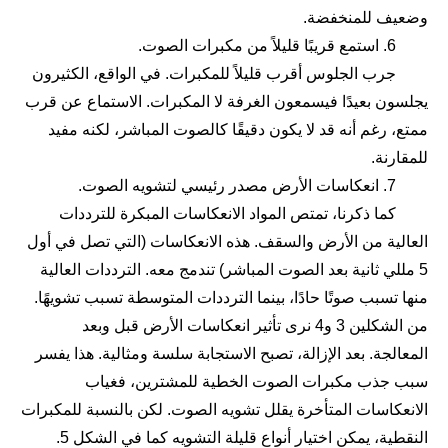
وضعيف للمنخفضة.
6. استمع قريبًا قليلاً من مكبرات الصوت.
جرب الجلوس أقرب قليلاً للمكبرات. في الواقع، الكثيرون
يجلسون بعيدًا فيسمعون الغرفة لا المكبرات. الاستماع عن قرب
ممتع، رغم أنه قد لا يكون دقيقًا كالصوت المباشر، لكنه مفيد
للمقارنة.
7. انعكاسات الأرض مصدر رئيسي لتشويه الصوت.
كما ذكرنا، تمتص المواد الانعكاسات المبكرة للترددات
العالية من الأرض والسقف. هذه الانعكاسات (التي تصل في أول
5 مللي ثانية بعد الصوت المباشر) تندمج معه. الترددات العالية
منها تسبب صوتًا حادًا، بينما الترددات المتوسطة تسبب تشويهًا.
من الشكلين 3 و4 نرى تأثير انعكاسات الأرض قبل وبعد
المعالجة. بعد الإزالة، تصبح الاستجابة سلسة ومثالية. هذا يفسر
سبب جذب مكبرات الصوت الخطية للمشترين، فغياب
الانعكاسات المتأخرة يقلل تشويه الصوت. لكن بالنسبة للمكبرات
النقطية، يمكن اختيار أنواع قليلة التشويه كما في الشكل 5.