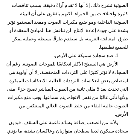
الصوتية تشرح ذلك، إلا أنها لا تقدم آراءً دقيقة، بسبب تناقضات
كثيرة واختلافات بين الخبراء. لكنهم يتفقون على أن البيئة
الصوتية الداخلية ومواضيع مكبرات الصوت ومقعد المستمع تؤثر
بشدة على جودة إعادة الإنتاج. لن نناقش هنا المبادئ المعقدة أو
طرق المعالجة الغريبة، بل سنقدم طرقًا بسيطة وعملية يمكن
للجميع تطبيقها.
1. ضع سجادة سميكة على الأرض.
الأرض هي السطح الأكثر انعكاسًا للموجات الصوتية. رغم أن
السجادة لا تؤثر كثيرًا على الترددات المنخفضة، إلا أن أولوية هي
امتصاص بعض انعكاسات الترددات العالية. الانعكاسات المبكرة
التي تحدث بعد 5 مللي ثانية من الصوت المباشر تصبح جزءًا منه،
ولأنها تأتي غالبًا من نفس الاتجاه، يتم سماعها. يجب منع مكبرات
الصوت عالية النقاء من خلط الصوت العالي المنعكس من
الأرض.
ولأنه من الصعب إضافة وسائد ناعمة على السقف، فبدون
سجادة سيكون لدينا سطحان متوازيان وعاكسان بشدة، ما يؤدي