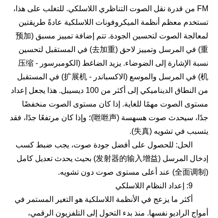
FM من قدرة نقل الصوت التناظري اللاسلكي. للتغلب على هذا،
تستخدم معظم أنظمة الميكروفونات اللاسلكية عادةً طريقتين
لمعالجة الصوت لتحسين الجودة. تتم إضافة تمييز مسبق (预加
重) في المرسل وتمييز لاحق (去加重) في المستقبل لتحسين
نسبة الإشارة إلى الضوضاء. يزيد الضاغط (الكومبرسور - 压缩
机) في المرسل والموسع (الاكسباندر - 扩展机) في المستقبل
من النطاق الديناميكي إلى أكثر من 100 ديسيبل. هذا يجعل إعداد
مستوى الصوت مهمًا للغاية. إذا كان مستوى الصوت منخفضًا
جدًا، سيحدث صوت هسهسة (咝咝声)؛ وإذا كان مرتفعًا جدًا، فقد
يتسبب في تشويه (失真).
الحل: للحصول على أفضل جودة صوت، يجب ضبط كسب
إدخال المرسل (发射器的输入增益) بحيث يحدث تعديل كامل
(全面调制) عند أعلى مستوى صوت دون تشويه.
9: إعداد النظام اللاسلكي
أكثر ما يزعج في الأنظمة اللاسلكية هو التغير المستمر في
أمواج الراديو نفسها. منذ بدء التحول إلى التلفزيون الرقمي،