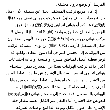
المرسل أو يوضع بزوايا مختلفة.
إذا كان موقع تركيب المستقبل بعيدًا عن منطقة الأداء (مثل
خزانة معدات أو رف مغلق)، قم بتركيب هوائي نصف موجة (半
波天线) عن بُعد أو هوائي اتجاهي (定向天线) (يفضل فوق
الجمهور) لضمان خط رؤية واضح (Line of Sight) للمرسل. لا
تركب هوائي ربع موجة (¼短波天线) عن بُعد، لأنهم يستخدمون
هيكل المستقبل كأرضي (地面天线). لن تؤدي المسافة الزائدة
بين الهوائيات إلى تحسين كبير في أداء تنوع النظام، ولكنها قد
توفر تغطية أفضل لمناطق مسرح أو كنيسة أو قاعة اجتماعات
أكبر. إذا تم تركيب الهوائيات بعيدًا عن المسرح، يمكن استخدام
هوائي اتجاهي لتحسين استقبال الإشارة عن طريق التقاط المزيد
من الإشارات من هذا الاتجاه وتقليل التقاط الإشارات من زوايا
أخرى. إذا تم استخدام كابل متحد المحور (同轴线缆) لربط
الهوائي بالمستقبل، فقد تحتاج إلى مضخم هوائي (天线放大器)
لتعويض فقد الإشارة أثناء النقل عبر الكابل. يعتمد مقدار فقد
الإشارة على طول الكابل ونوعه، لذا اتبع توصيات الشركة