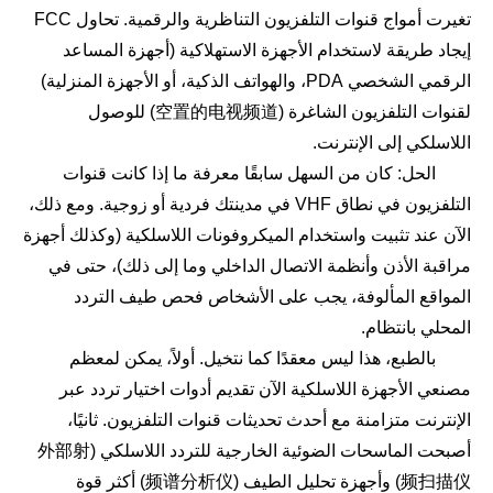
تغيرت أمواج قنوات التلفزيون التناظرية والرقمية. تحاول FCC
إيجاد طريقة لاستخدام الأجهزة الاستهلاكية (أجهزة المساعد
الرقمي الشخصي PDA، والهواتف الذكية، أو الأجهزة المنزلية)
لقنوات التلفزيون الشاغرة (空置的电视频道) للوصول
اللاسلكي إلى الإنترنت.
الحل: كان من السهل سابقًا معرفة ما إذا كانت قنوات
التلفزيون في نطاق VHF في مدينتك فردية أو زوجية. ومع ذلك،
الآن عند تثبيت واستخدام الميكروفونات اللاسلكية (وكذلك أجهزة
مراقبة الأذن وأنظمة الاتصال الداخلي وما إلى ذلك)، حتى في
المواقع المألوفة، يجب على الأشخاص فحص طيف التردد
المحلي بانتظام.
بالطبع، هذا ليس معقدًا كما نتخيل. أولاً، يمكن لمعظم
مصنعي الأجهزة اللاسلكية الآن تقديم أدوات اختيار تردد عبر
الإنترنت متزامنة مع أحدث تحديثات قنوات التلفزيون. ثانيًا،
أصبحت الماسحات الضوئية الخارجية للتردد اللاسلكي (外部射
频扫描仪) وأجهزة تحليل الطيف (频谱分析仪) أكثر قوة