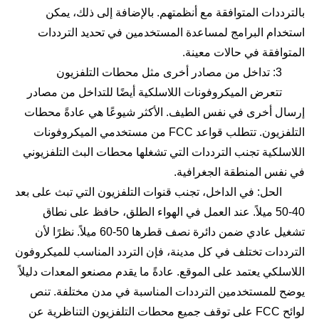
بالترددات المتوافقة مع أنظمتهم. بالإضافة إلى ذلك، يمكن
استخدام البرامج لمساعدة المستخدمين في تحديد الترددات
المتوافقة في حالات معينة.
3: تداخل من مصادر أخرى مثل محطات التلفزيون
تتعرض الميكروفونات اللاسلكية أيضًا للتداخل من مصادر
إرسال أخرى في نفس الطيف. الأكثر شيوعًا هي عادةً محطات
التلفزيون. تتطلب قواعد FCC من مستخدمي الميكروفونات
اللاسلكية تجنب الترددات التي تشغلها محطات البث التلفزيوني
في نفس المنطقة الجغرافية.
الحل: في الداخل، تجنب قنوات التلفزيون التي تبث على بعد
40-50 ميلاً. عند العمل في الهواء الطلق، حافظ على نطاق
تشغيل عادي ضمن دائرة نصف قطرها 50-60 ميلاً. نظرًا لأن
الترددات تختلف في كل مدينة، فإن التردد المناسب للميكروفون
اللاسلكي يعتمد على الموقع. عادةً ما يقدم مصنعو المعدات دليلاً
يوضح للمستخدمين الترددات المناسبة في مدن مختلفة. تنص
لوائح FCC على توقف جميع محطات التلفزيون التناظرية عن