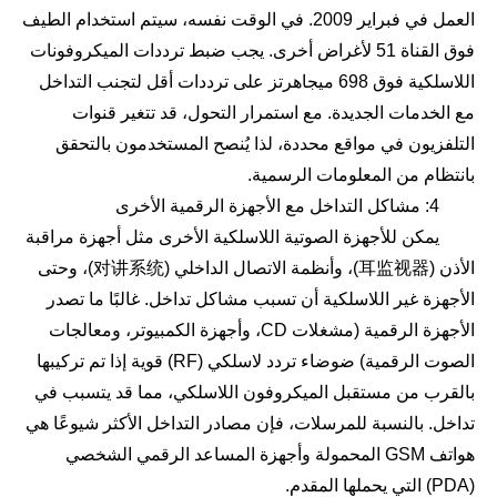
العمل في فبراير 2009. في الوقت نفسه، سيتم استخدام الطيف
فوق القناة 51 لأغراض أخرى. يجب ضبط ترددات الميكروفونات
اللاسلكية فوق 698 ميجاهرتز على ترددات أقل لتجنب التداخل
مع الخدمات الجديدة. مع استمرار التحول، قد تتغير قنوات
التلفزيون في مواقع محددة، لذا يُنصح المستخدمون بالتحقق
بانتظام من المعلومات الرسمية.
4: مشاكل التداخل مع الأجهزة الرقمية الأخرى
يمكن للأجهزة الصوتية اللاسلكية الأخرى مثل أجهزة مراقبة
الأذن (耳监视器)، وأنظمة الاتصال الداخلي (对讲系统)، وحتى
الأجهزة غير اللاسلكية أن تسبب مشاكل تداخل. غالبًا ما تصدر
الأجهزة الرقمية (مشغلات CD، وأجهزة الكمبيوتر، ومعالجات
الصوت الرقمية) ضوضاء تردد لاسلكي (RF) قوية إذا تم تركيبها
بالقرب من مستقبل الميكروفون اللاسلكي، مما قد يتسبب في
تداخل. بالنسبة للمرسلات، فإن مصادر التداخل الأكثر شيوعًا هي
هواتف GSM المحمولة وأجهزة المساعد الرقمي الشخصي
(PDA) التي يحملها المقدم.