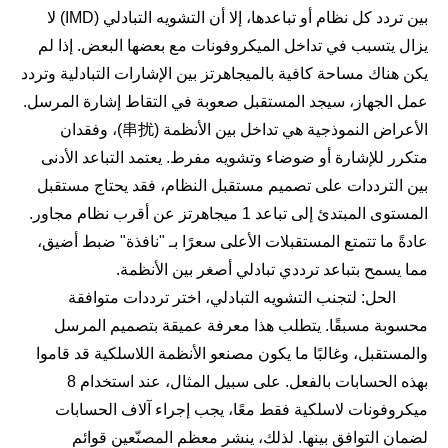
بين تردد كل نظام أو تباعدها، إلا أن التشويه التبادلي (IMD) لا
يزال يتسبب في تداخل الميكروفونات مع بعضها البعض. إذا لم
يكن هناك مساحة كافية بالميجاهرتز بين الإشارات التبادلية وتردد
عمل الجهاز، سيجد المستقبل صعوبة في التقاط إشارة المرسل.
الأعراض النموذجية هي تداخل بين الأنظمة (串扰)، وفقدان
متكرر للإشارة أو ضوضاء وتشويه مفرط. يعتمد التباعد الأدنى
بين الترددات على تصميم مستقبل النظام، فقد يحتاج مستقبل
المستوى المبتدئ إلى تباعد 1 ميجاهرتز عن أقرب نظام مجاور.
عادةً ما تتمتع المستقبلات الأعلى سعرًا بـ "نافذة" ضبط أضيق،
مما يسمح بتباعد ترددي تبادلي أصغر بين الأنظمة.
الحل: لتجنب التشويه التبادلي، اختر ترددات متوافقة
محسوبة مسبقًا. يتطلب هذا معرفة عميقة بتصميم المرسل
والمستقبل، وغالبًا ما يكون مصنعو الأنظمة اللاسلكية قد قاموا
بهذه الحسابات بالفعل. على سبيل المثال، عند استخدام 8
ميكروفونات لاسلكية فقط معًا، يجب إجراء آلاف الحسابات
لضمان التوافق بينها. لذلك، ينشر معظم المصنّعين قوائم