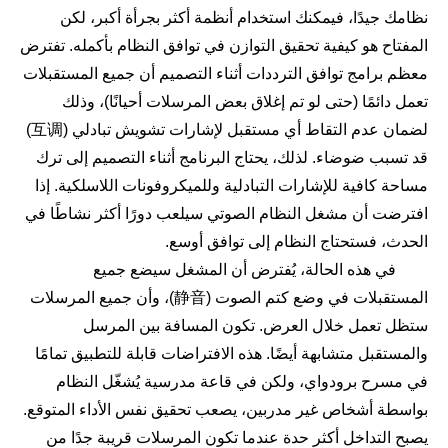
نظامك جيدًا، فيمكنك استخدام أنظمة أكثر بجرأة أكبر، لكن
المفتاح هو كيفية تحقيق التوازن في توافق النظام بأكمله. تفترض
معظم برامج توافق الترددات أثناء التصميم أن جميع المستقبلات
تعمل دائمًا (حتى لو تم إغلاق بعض المرسلات أحيانًا)، وذلك
لضمان عدم التقاط أي مستقبل لإشارات تشويش تبادلي (互调)
قد تسبب ضوضاء. لذلك، يحتاج البرنامج أثناء التصميم إلى ترك
مساحة كافية للإشارات التبادلية وللميكروفونات اللاسلكية. إذا
افترضت أن مشغل النظام الصوتي سيلعب دورًا أكثر نشاطًا في
الحدث، فستحتاج النظام إلى توافق أوسع.
في هذه الحالة، يُفترض أن المشغل سيضع جميع
المستقبلات في وضع كتم الصوت (静音)، وأن جميع المرسلات
ستظل تعمل خلال العرض. تكون المسافة بين المرسل
والمستقبل متشابهة أيضًا. هذه الافتراضات قابلة للتطبيق تمامًا
في مسرح برودواي، ولكن في قاعة مدرسية يُشغّل النظام
بواسطة أشخاص غير مدربين، يصعب تحقيق نفس الأداء المتوقع.
يصبح التداخل أكثر حدة عندما تكون المرسلات قريبة جدًا من