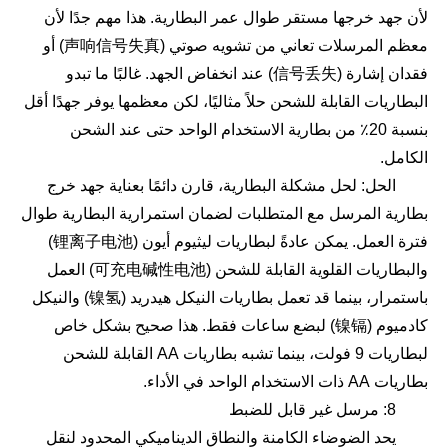
لأن جهد خرجها مستقر طوال عمر البطارية. هذا مهم جدًا لأن
معظم المرسلات تعاني من تشويه صوتي (声响信号失真) أو
فقدان إشارة (信号丢失) عند انخفاض الجهد. غالبًا ما تبدو
البطاريات القابلة للشحن حلاً مثاليًا، لكن معظمها يوفر جهدًا أقل
بنسبة 20٪ من بطارية الاستخدام الواحد حتى عند الشحن
الكامل.
الحل: لحل مشكلة البطارية، قارن دائمًا بعناية جهد خرج
بطارية المرسل مع المتطلبات لضمان استمرارية البطارية طوال
فترة العمل. يمكن عادةً لبطاريات ليثيوم أيون (锂离子电池)
والبطاريات القلوية القابلة للشحن (可充电碱性电池) العمل
باستمرار، بينما قد تعمل بطاريات النيكل هيدريد (镍氢) والنيكل
كادميوم (镍镉) لبضع ساعات فقط. هذا صحيح بشكل خاص
لبطاريات 9 فولت، بينما تشبه بطاريات AA القابلة للشحن
بطاريات AA ذات الاستخدام الواحد في الأداء.
8: مرسل غير قابل للضبط
يحد الضوضاء الكامنة والنطاق الديناميكي المحدود لنقل