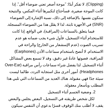
(Clipping). لا تفكر أبدًا: "موجة أصغر تعني ضوضاء أقل". إذا
كانت الموجة صغيرة، فسأحتاج لتكبيرها أثناء المكس، والنتيجة
ستكون نفسها. بالإضافة إلى ذلك، نسبة الإشارة إلى الضوضاء
(SNR) في الأجهزة ثابتة، لذا لا يقلل هذا من الضوضاء المسجلة.
فيما يتعلق بالسماعات (المراقبة)، في الواقع، إذا كانت
للاستخدام أثناء التسجيل، فأول شيء يجب ضمانه هو عدم
تسريب الصوت (عدم الإسشعار من الخارج) والراحة في
الاستخدام. لا أنصح باستخدام سماعات الأذن (Earphones)
للمراقبة، فصوتها عادةً غير دقيق، وقد لا تسمع بعض المشاكل
أثناء التسجيل. لذا يفضل شراء سماعات رأس مراقبة (Over-Ear
Headphones). أمور أخرى مثل استجابة التردد، طالما ليست
سيئة جدًا فهي مقبولة. هناك العديد من السماعات التي تلبي هذا
المطلب وبأسعار معقولة.
2. وضعية الجسم أثناء التسجيل
لكل شخص طريقته في التسجيل، البعض يجلس والبعض
يقف. لا أطلب منك الوقوف قسرًا بدعوى أن التنفس سيكون