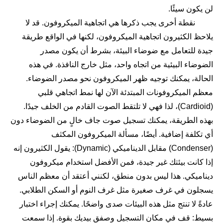
لن يكون سيئًا.
نقطة أخرى يجب ذكرها هي اتجاهية الميكروفون. قد لا
يلاحظ الكثيرون اتجاهية الميكروفون، لكنها في الواقع طريقة
جيدة للتعامل مع ضوضاء البيئة، بشرط أن يكون مصدر
الضوضاء البيئية من اتجاه واحد، مثل خارج النافذة. في هذه
الحالة، يمكنك توجيه ظهر الميكروفون نحو مصدر الضوضاء.
معظم الميكروفونات المبتدئة الآن لها نمط اتجاهي قلبي
(Cardioid)، لذا فهي لا تلتقط الصوت القادم من الخلف جيدًا.
بهذه الطريقة، يمكنك تسجيل صوت جاف خالٍ من الضوضاء دون
أي تكلفة إضافية. أيضًا، مسألة الميكروفون المكثف
(Condenser) مقابل الديناميكي (Dynamic): يقول الكثيرون إنه
إذا كانت بيئتك غير جيدة، فمن الأفضل استخدام ميكروفون
ديناميكي. هذا ليس بدون منطق، لكنني أعتقد أن معظم الناس
يسجلون في غرف صغيرة مثل غرف النوم أو السكن الطلابي.
عادةً لا تنتج مثل هذه البيئات صدى واضحًا. يمكنك إجراء اختبار
بسيط: قف في مكان التسجيل وصفق بيديك بقوة. إذا سمعت