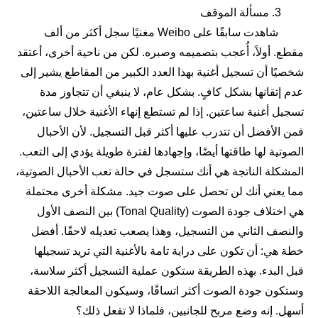
3. مسألة الموقف
شاهدت سابقًا على Weibo مغنيًا سجل أكثر من ألف
مقطع. أولاً، أُعجب بتصميمه وصبره. لكن من ناحية أخرى، أعتقد
شخصيًا أن تسجيل أغنية بهذا العدد الكبير من المقاطع يشير إلى
عدم إتقانها بشكل كافٍ. بشكل عام، لا ينبغي أن تتجاوز مدة
تسجيل أغنية ساعتين. إذا لم تستطع إنهاء الأغنية خلال ساعتين،
فمن الأفضل أن تتدرب عليها أكثر قبل التسجيل. لأن الأحبال
الصوتية لها طاقتها أيضًا، وإجهادها لفترة طويلة يؤدي إلى التعب.
المشكلة الناتجة هي أنك ستسجل في حالة تعب الأحبال الصوتية،
مما يعني أنك لن تحصل على صوت جيد. مشكلة أخرى محتملة
هي اختلاف جودة الصوت (Tonal Quality) بين النصف الأول
والنصف الثاني من التسجيل، وهذا يصعب تعديله لاحقًا. أفضل
خطة هي: أن تكون على دراية تامة بالأغنية التي تريد تسجيلها
قبل البدء. بهذه الطريقة ستكون عملية التسجيل أكثر سلاسة،
وستكون جودة الصوت أكثر اتساقًا، وسيكون المعالجة اللاحقة
أسهل. إنه وضع مربح للجانبين، فلماذا لا تفعل ذلك؟