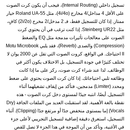
تسجيل داخلي (Internal Routing)، فيجب أن يكون كرت الصوت
على الأقل 4 مداخل/4 مخارج (4i/4o)، مثل Roland UA-55 خيار
ممتاز. إذا كان للتسجيل فقط، فـ 2 مدخل/2 مخرج (2i/2o) كافٍ،
مثل Steinberg UR22. إذا كنت ترغب في أن يحتوي كرت
الصوت على معالجات تأثيرات مدمجة مثل EQ والضغط
(Compression) والصدى (Reverb)، فقد يلبي Motu Microbook
II احتياجك. في الواقع، كروت الصوت التي تقل عن 2000 يوان لا
تختلف كثيرًا في جودة التسجيل، بل الاختلاف يكون أكثر في
الوظائف. لذا عند شراء كرت صوت، ركز على ما إذا كانت
وظائفه تلبي احتياجاتك. إذا كان كرت الصوت يحتوي على ضغط
ومحدد (Limiter) مدمجين، فتأكد من إيقاف تشغيلهما أثناء
التسجيل. أيضًا، انتبه جيدًا لمستوى دخل كرت الصوت - هذه
نقطة بالغة الأهمية. لقد استقبلت العديد من الملفات الجافة (Dry
Vocals) إما بمستوى منخفض جدًا أو مرتفع جدًا (Clipping). أثناء
التسجيل، استغرق دقيقة إضافية لتسجيل التجريبي لأعلى جزء
في الأغنية، وتأكد من أن الموجة في هذا الجزء لا تصل للقص