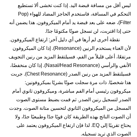
ليس أقل من مسافة قبضة اليد. إذا كنت تخشى ألا تستطيع
التحكم في المسافة، فاستخدم الحاجز المضاد للهواء (Pop
Filter)، ضعه على بعد قبضة يد أمام الميكروفون. هذا يضمن أنه
حتى إذا اقتربت، لن تسجل صوتًا مكتومًا جدًا.
نقطة أخرى لم أرها في أي دليل آخر: ارتفاع الميكروفون.
لأن الغناء يستخدم الرنين (Resonance). إذا كان الميكروفون
مرتفعًا، أعلى قليلاً من الفم، فسيلتقط المزيد من رنين التجويف
الأنفي والرأسي (Nasal/Head Resonance). إذا كان منخفضًا،
فسيلتقط المزيد من رنين الصدر (Chest Resonance). جربت
هذا شخصيًا. ذات مرة سجلت صوتًا بشريًا بميكروفونين:
ميكروفون رئيسي أمام الفم مباشرة، وميكروفون ثانوي أمام
الصدر لتسجيل رنين الصدر. ثم قمت بضبط مستوى الصوت
المسجل من الميكروفون الثانوي لتحسين متانة الصوت. وجدت
أن الصوت الناتج بهذه الطريقة كان قويًا جدًا وطبيعيًا جدًا، ولا
يحتاج تقريبًا إلى EQ. لذا فإن ارتفاع الميكروفون يعتمد على
الصوت الذي تريد تسجيله.