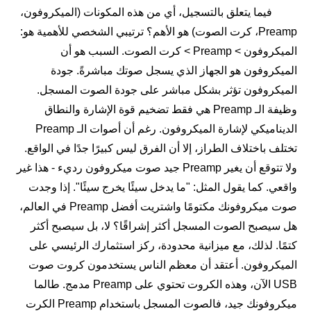
فيما يتعلق بالتسجيل، أي من هذه المكونات (الميكروفون،
Preamp، كرت الصوت) هو الأهم؟ ترتيبي الشخصي للأهمية هو:
الميكروفون > Preamp > كرت الصوت. السبب هو أن
الميكروفون هو الجهاز الذي يسجل صوتك مباشرةً. جودة
الميكروفون تؤثر بشكل مباشر على جودة الصوت المسجل.
وظيفة الـ Preamp هي فقط تضخيم قوة الإشارة والنطاق
الديناميكي لإشارة الميكروفون. رغم أن أصوات الـ Preamp
تختلف باختلاف الطراز، إلا أن الفرق ليس كبيرًا جدًا في الواقع.
ولا تتوقع أن يغير Preamp جيد صوت ميكروفون رديء - هذا غير
واقعي. كما يقول المثل: "ما يدخل سيئًا يخرج سيئًا". إذا وجدت
صوت ميكروفونك مكتومًا واشتريت أفضل Preamp في العالم،
هل سيصبح الصوت المسجل أكثر إشراقًا؟ لا، بل سيصبح أكثر
كتمًا. لذلك، مع ميزانية محدودة، ركز استثمارك الرئيسي على
الميكروفون. أعتقد أن معظم الناس يستخدمون كروت صوت
USB الآن، وهذه الكروت تحتوي على Preamp مدمج. طالما
ميكروفونك جيد، فالصوت المسجل باستخدام Preamp الكرت