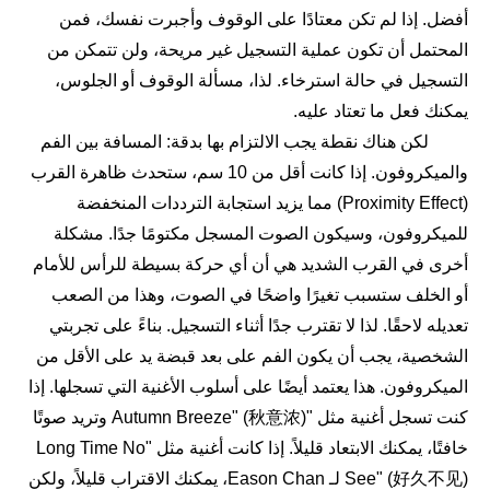
أفضل. إذا لم تكن معتادًا على الوقوف وأجبرت نفسك، فمن
المحتمل أن تكون عملية التسجيل غير مريحة، ولن تتمكن من
التسجيل في حالة استرخاء. لذا، مسألة الوقوف أو الجلوس،
يمكنك فعل ما تعتاد عليه.
لكن هناك نقطة يجب الالتزام بها بدقة: المسافة بين الفم
والميكروفون. إذا كانت أقل من 10 سم، ستحدث ظاهرة القرب
(Proximity Effect) مما يزيد استجابة الترددات المنخفضة
للميكروفون، وسيكون الصوت المسجل مكتومًا جدًا. مشكلة
أخرى في القرب الشديد هي أن أي حركة بسيطة للرأس للأمام
أو الخلف ستسبب تغيرًا واضحًا في الصوت، وهذا من الصعب
تعديله لاحقًا. لذا لا تقترب جدًا أثناء التسجيل. بناءً على تجربتي
الشخصية، يجب أن يكون الفم على بعد قبضة يد على الأقل من
الميكروفون. هذا يعتمد أيضًا على أسلوب الأغنية التي تسجلها. إذا
كنت تسجل أغنية مثل "Autumn Breeze" (秋意浓) وتريد صوتًا
خافتًا، يمكنك الابتعاد قليلاً. إذا كانت أغنية مثل "Long Time No
See" (好久不见) لـ Eason Chan، يمكنك الاقتراب قليلاً، ولكن