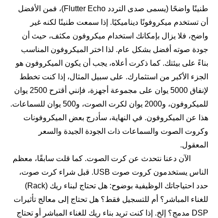
طنينًا واضحًا (يسمى صدى التردد Flutter Echo)، فمن الأفضل
أن تستخدم ميكروفونًا ديناميكيًا. إذا سمعت طنينًا لكنه غير
واضح، فلا يزال بإمكانك استخدام ميكروفون مكثف، حيث أن
جودة صوته أفضل بشكل عام. لذا اختر الميكروفون المناسب
بناءً على بيئتك. كما ذكرت أعلاه، يجب أن يكون الميكروفون هو
الجزء الأكبر من استثمارك. على سبيل المثال، إذا كنت تخطط
لإنفاق 5000 يوان على مجموعة أجهزة، فإنني أقترح 2500 يوان
للميكروفون، و2000 يوان لكرت الصوت، و500 يوان للسماعات.
هذا عن الميكروفون. في النهاية، سأدرج بعض الميكروفونات
وكروت الصوت والسماعات ذات الجودة الجيدة والسعر
المعقول.
الآن دعنا نتحدث عن كرت الصوت. كما قلت سابقًا، معظم
الناس يستخدمون كروت صوت USB. قبل شراء كرت صوت،
حدد احتياجاتك الوظيفية بوضوح: هل تحتاج لبناء ريك (Rack)
للغناء المباشر؟ أم للتسجيل فقط؟ هل تحتاج إلى معالج تأثيرات
DSP مدمج؟ إلخ. إذا كنت تريد بناء ريك للغناء المباشر أو تحتاج