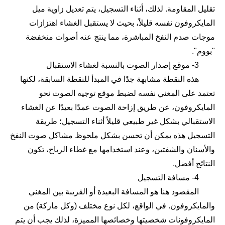
تقليل المقاومة. لذلك، أثناء التسجيل، يتم تعديل زاوية ميل
المايكروفون نفسه قليلاً، بحيث لا يستقبل الغشاء اهتزازات
موجات صدم النفخ المباشرة، مما ينتج عنه أصوات منخفضة
"بووم".
3- موقع إصدار الصوت بالنسبة لغشاء الاستقبال
هذه النقطة مشابهة جدًا في المبدأ للنقطة السابقة، لكنها
تعتمد على المغني نفسه لضبط موقع توجيه الصوت نحو
المايكروفون، عن طريق إزاحة الصوت عمدًا بعيدًا عن الغشاء
الاستقبالي بشكل غير طبيعي قليلاً أثناء التسجيل؛ طريقة
التسجيل هذه يمكن أن تحسن بشكل ملحوظ مشاكل صوت النفخ
والأسنان والشفتين، وعند استخدامها مع غطاء الرياح، تكون
النتائج أفضل.
4- مسافة التسجيل
المقصود هنا هو المسافة البعيدة أو القريبة بين المغني
والمايكروفون. في الواقع، لكل نوع مختلف (وكل ماركة) من
المايكروفونات شخصيتها وخصائصها المميزة، لذلك يجب أن يتم