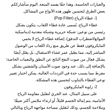
والعبارات الحاسمة، وهذا حقًا يفسد المتعة. اليوم سأشارككم
بعض الطرق لتحسين ظهور هذه الأنواع من المشاكل.
1- غطاء الرياح (Pop Filter)
غطاء الرياح، يُسمى عادة غطاء اللعاب، يتكون بشكل
رئيسي من نوعين: شبكة حريرية وشبكة معدنية (ديناميكية
الموائع/اضطراب التدفق). إضافة غطاء الرياح لا يحمي
المايكروفون فقط عن طريق منع رذاذ اللعاب من الوصول
المباشر إليه، مما يطيل عمر غشاء الاستقبال، بل يقلل أيضًا
بشكل فعال من صوت النفخ الناتج عن النطق والنغمات الخاصة؛
بالإضافة إلى ذلك، عند وجود صوت الأسنان والشفتين بشكل
مفرط مما يسبب حدة في الترددات العالية، يمكن اختبار تغيير
نوعي الغطاء بالتناوب لتحسين هذه المشكلة.
2- زاوية المايكروفون
على سبيل المثال، عند الجري لتقليل مقاومة الرياح
الأمامية، يتم إمالة الجسم قليلاً، أو ارتداء ملابس أكثر ضيقًا
وملاءمة للجسم، وذلك لتقليل مساحة مواجهة الرياح وبالتالي