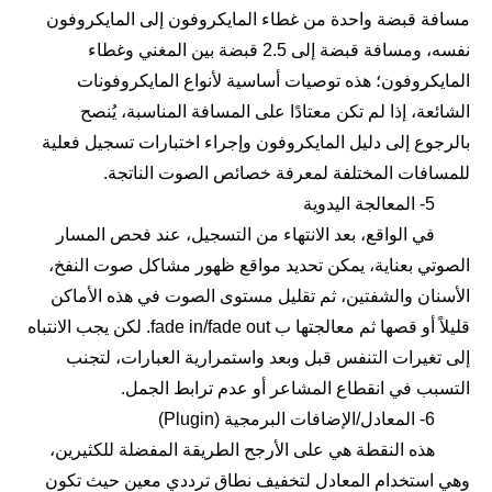
مسافة قبضة واحدة من غطاء المايكروفون إلى المايكروفون
نفسه، ومسافة قبضة إلى 2.5 قبضة بين المغني وغطاء
المايكروفون؛ هذه توصيات أساسية لأنواع المايكروفونات
الشائعة، إذا لم تكن معتادًا على المسافة المناسبة، يُنصح
بالرجوع إلى دليل المايكروفون وإجراء اختبارات تسجيل فعلية
للمسافات المختلفة لمعرفة خصائص الصوت الناتجة.
5- المعالجة اليدوية
في الواقع، بعد الانتهاء من التسجيل، عند فحص المسار
الصوتي بعناية، يمكن تحديد مواقع ظهور مشاكل صوت النفخ،
الأسنان والشفتين، ثم تقليل مستوى الصوت في هذه الأماكن
قليلاً أو قصها ثم معالجتها ب fade in/fade out. لكن يجب الانتباه
إلى تغيرات التنفس قبل وبعد واستمرارية العبارات، لتجنب
التسبب في انقطاع المشاعر أو عدم ترابط الجمل.
6- المعادل/الإضافات البرمجية (Plugin)
هذه النقطة هي على الأرجح الطريقة المفضلة للكثيرين،
وهي استخدام المعادل لتخفيف نطاق ترددي معين حيث تكون