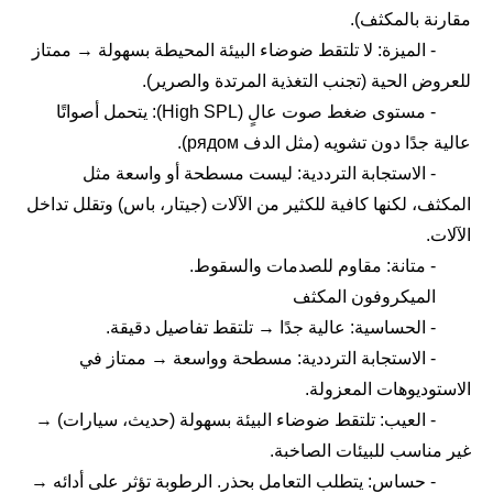
مقارنة بالمكثف).
- الميزة: لا تلتقط ضوضاء البيئة المحيطة بسهولة → ممتاز
للعروض الحية (تجنب التغذية المرتدة والصرير).
- مستوى ضغط صوت عالٍ (High SPL): يتحمل أصواتًا
عالية جدًا دون تشويه (مثل الدف рядом).
- الاستجابة الترددية: ليست مسطحة أو واسعة مثل
المكثف، لكنها كافية للكثير من الآلات (جيتار، باس) وتقلل تداخل
الآلات.
- متانة: مقاوم للصدمات والسقوط.
الميكروفون المكثف
- الحساسية: عالية جدًا → تلتقط تفاصيل دقيقة.
- الاستجابة الترددية: مسطحة وواسعة → ممتاز في
الاستوديوهات المعزولة.
- العيب: تلتقط ضوضاء البيئة بسهولة (حديث، سيارات) →
غير مناسب للبيئات الصاخبة.
- حساس: يتطلب التعامل بحذر. الرطوبة تؤثر على أدائه →